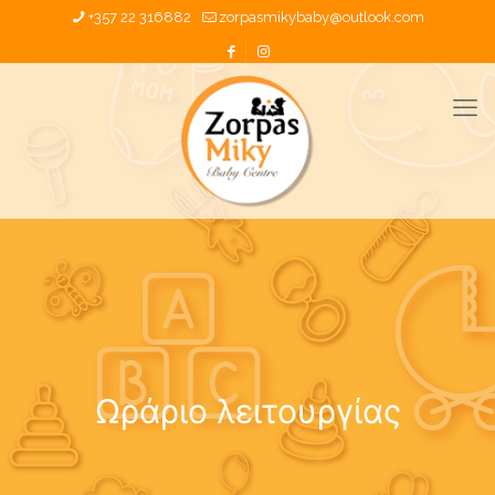
+357 22 316882
zorpasmikybaby@outlook.com
Ωράριο λειτουργίας