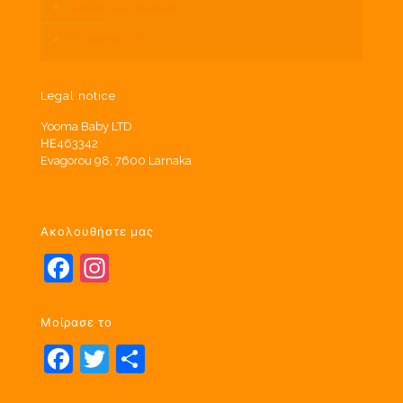
Ωράριο λειτουργίας
Επικοινωνία
Legal notice
Yooma Baby LTD
ΗΕ463342
Evagorou 98, 7600 Larnaka
Ακολουθήστε μας
Facebook
Instagram
Μοίρασε το
Facebook
Twitter
Μοιραστείτε