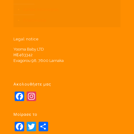
Ωράριο λειτουργίας
Επικοινωνία
Legal notice
Yooma Baby LTD
ΗΕ463342
Evagorou 98, 7600 Larnaka
Ακολουθήστε μας
Facebook
Instagram
Μοίρασε το
Facebook
Twitter
Μοιραστείτε