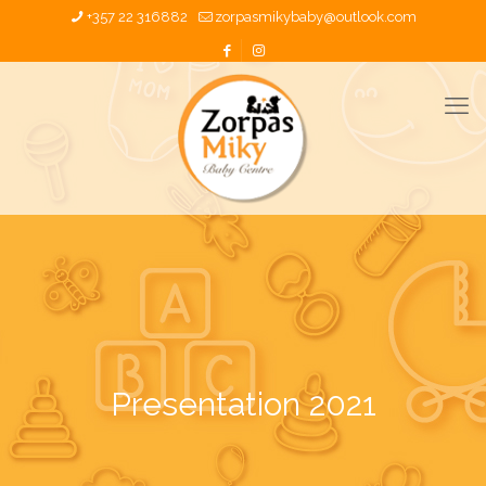
+357 22 316882
zorpasmikybaby@outlook.com
Presentation 2021