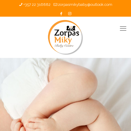
+357 22 316882
zorpasmikybaby@outlook.com