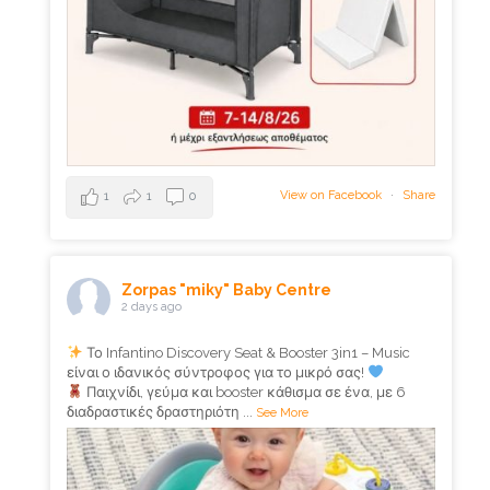
View on Facebook
·
Share
1
1
0
Zorpas "miky" Baby Centre
2 days ago
Το Infantino Discovery Seat & Booster 3in1 – Music
είναι ο ιδανικός σύντροφος για το μικρό σας!
Παιχνίδι, γεύμα και booster κάθισμα σε ένα, με 6
διαδραστικές δραστηριότη
...
See More