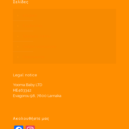
Σελίδες
Ιστορικό
Συμβουλές
Χρήσιμες Λίστες
Ωράριο λειτουργίας
Επικοινωνία
Legal notice
Yooma Baby LTD
ΗΕ463342
Evagorou 98, 7600 Larnaka
Ακολουθήστε μας